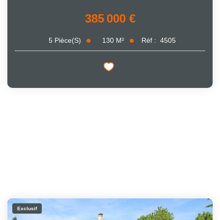
385 000 €
130
M²
Réf :
4505
5
Pièce(s)
Exclusif