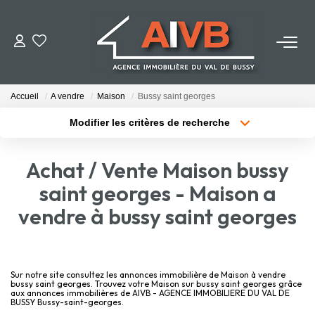
ACHETER
Accueil
A vendre
Maison
Bussy saint georges
LOUER
Modifier les critères de recherche
Localisation
Type de bien
Localisation
Sélectionnez...
ESTIMER
Achat / Vente Maison bussy
Surface min
Budget max
saint georges - Maison a
BIENS VENDUS
vendre à bussy saint georges
Plus de critères
Créer une alerte
NOTRE AGENCE
Qui Sommes-Nous
Sur notre site consultez les annonces immobilière de Maison à vendre
bussy saint georges. Trouvez votre Maison sur bussy saint georges grâce
aux annonces immobilières de AIVB - AGENCE IMMOBILIERE DU VAL DE
Notre Équipe
BUSSY Bussy-saint-georges.