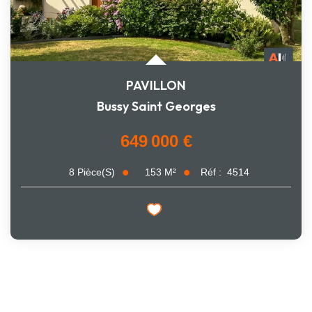
PAVILLON
Bussy Saint Georges
649 000 €
153
M²
Réf :
4514
8
Pièce(s)