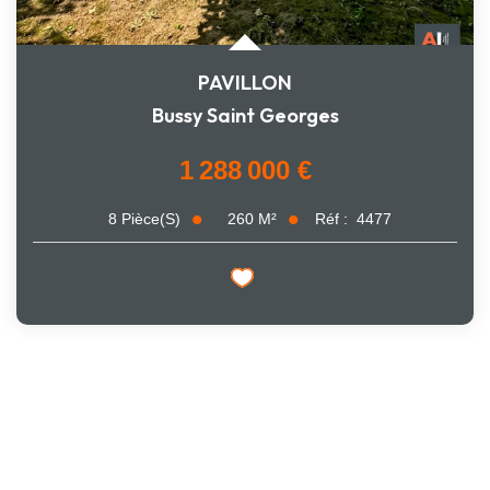
PAVILLON
Bussy Saint Georges
1 288 000 €
260
M²
Réf :
4477
8
Pièce(s)