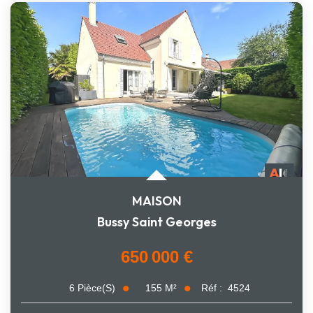
MAISON
Bussy Saint Georges
650 000 €
155
M²
Réf :
4524
6
Pièce(s)