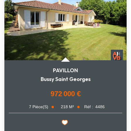
PAVILLON
Bussy Saint Georges
972 000 €
218
M²
Réf :
4486
7
Pièce(s)