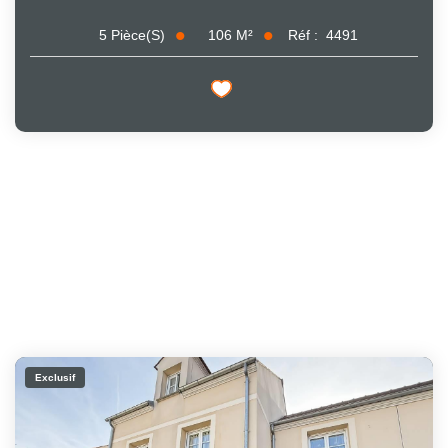
106
M²
Réf :
4491
5
Pièce(s)
Exclusif