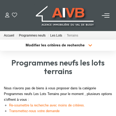
ACHETER
Accueil
Programmes neufs
Les Lots
Terrains
LOUER
Modifier les critères de recherche
Localisation
Type de bien
Localisation
Sélectionnez...
ESTIMER
Programmes neufs les lots
Surface min
Budget max
terrains
BIENS VENDUS
Plus de critères
Créer une alerte
NOTRE AGENCE
Nous n'avons pas de biens à vous proposer dans la catégorie
Programmes neufs Les Lots Terrains pour le moment , plusieurs options
s'offrent à vous :
Qui Sommes-Nous
Re-soumettre la recherche avec moins de critères.
Notre Équipe
Transmettez-nous votre demande