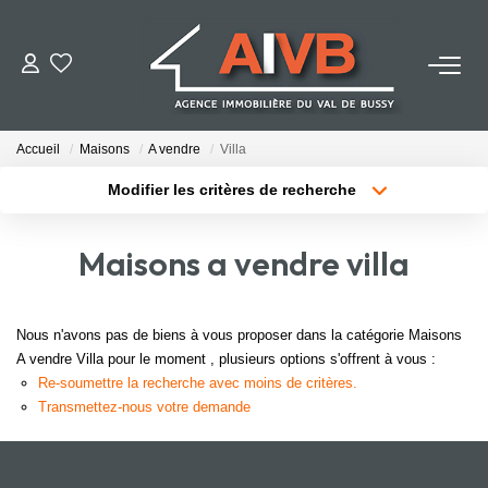
ACHETER
Accueil
Maisons
A vendre
Villa
LOUER
Modifier les critères de recherche
Localisation
Type de bien
Localisation
Sélectionnez...
ESTIMER
Maisons a vendre villa
Surface min
Budget max
BIENS VENDUS
Plus de critères
Créer une alerte
Nous n'avons pas de biens à vous proposer dans la catégorie Maisons
A vendre Villa pour le moment , plusieurs options s'offrent à vous :
NOTRE AGENCE
Re-soumettre la recherche avec moins de critères.
Transmettez-nous votre demande
Qui Sommes-Nous
Notre Équipe