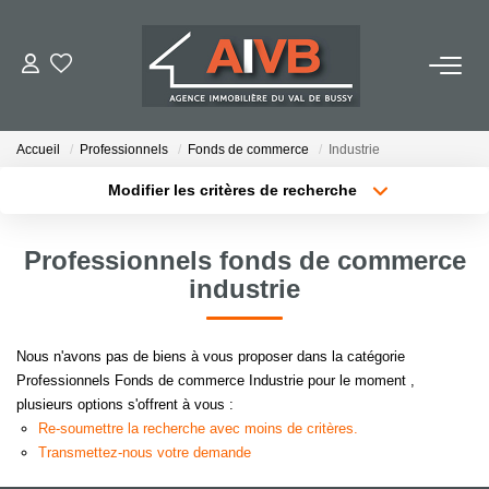
ACHETER
Accueil
Professionnels
Fonds de commerce
Industrie
LOUER
Modifier les critères de recherche
Localisation
Type de bien
Surface min
Budget max
ESTIMER
Professionnels fonds de commerce
industrie
Plus de critères
Créer une alerte
BIENS VENDUS
Nous n'avons pas de biens à vous proposer dans la catégorie
NOTRE AGENCE
Professionnels Fonds de commerce Industrie pour le moment ,
plusieurs options s'offrent à vous :
Qui Sommes-Nous
Re-soumettre la recherche avec moins de critères.
Notre Équipe
Transmettez-nous votre demande
Nous Rejoindre