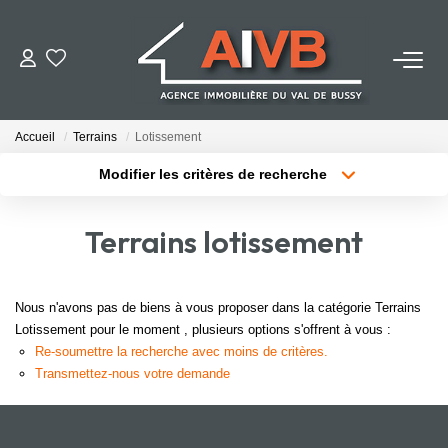
ACHETER
Accueil
Terrains
Lotissement
LOUER
Modifier les critères de recherche
Localisation
Type de bien
Localisation
Sélectionnez...
ESTIMER
Terrains lotissement
Surface min
Budget max
BIENS VENDUS
Plus de critères
Créer une alerte
Nous n'avons pas de biens à vous proposer dans la catégorie Terrains
Lotissement pour le moment , plusieurs options s'offrent à vous :
NOTRE AGENCE
Re-soumettre la recherche avec moins de critères.
Transmettez-nous votre demande
Qui Sommes-Nous
Notre Équipe