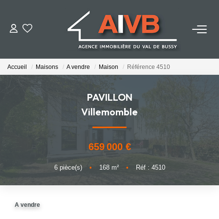
ACHETER
Accueil
Maisons
A vendre
Maison
Référence 4510
LOUER
PAVILLON
ESTIMER
Villemomble
BIENS VENDUS
659 000 €
NOTRE AGENCE
6
pièce(s)
•
168
m²
•
Réf : 4510
Qui Sommes-Nous
A vendre
Notre Équipe