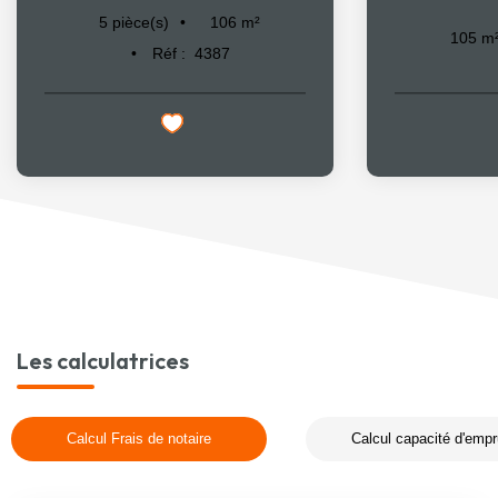
106
m²
5
pièce(s)
105
m
Réf :
4387
Les calculatrices
Calcul Frais de notaire
Calcul capacité d'empr