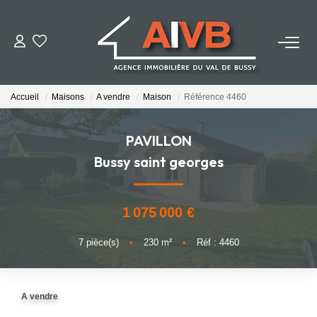
ACHETER
Accueil
Maisons
A vendre
Maison
Référence 4460
LOUER
PAVILLON
ESTIMER
Bussy saint georges
BIENS VENDUS
1 075 000 €
NOTRE AGENCE
7
pièce(s)
•
230
m²
•
Réf : 4460
Qui Sommes-Nous
A vendre
Notre Équipe