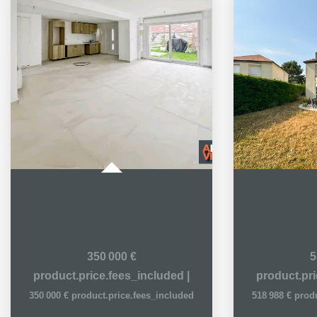
MAISON
P
Guermantes
Bussy 
350 000 €
5
product.price.fees_included
|
product.pr
350 000 €
product.price.fees_included
518 988 €
prod