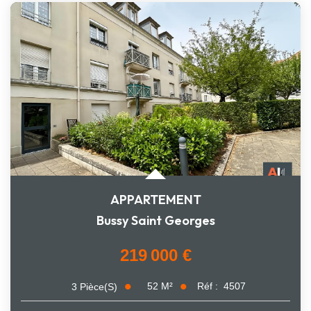
APPARTEMENT
Bussy Saint Georges
219 000 €
52
M²
Réf :
4507
3
Pièce(s)