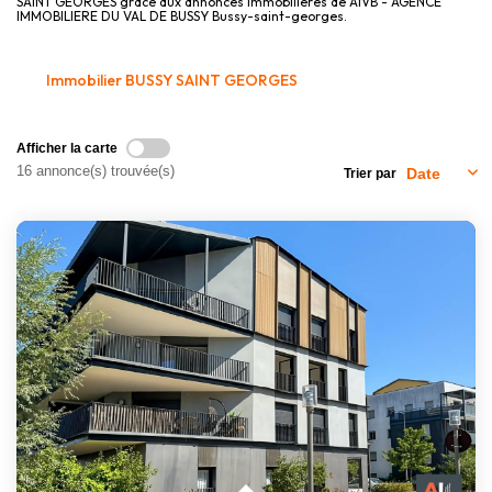
SAINT GEORGES grâce aux annonces immobilières de AIVB - AGENCE
Nous Rejoindre
IMMOBILIERE DU VAL DE BUSSY Bussy-saint-georges.
CONTACT
Immobilier BUSSY SAINT GEORGES
Afficher la carte
16 annonce(s) trouvée(s)
Trier par