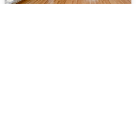
APPARTEMENT
Bussy Saint Georges
315 000 €
73
M²
Réf :
4508
4
Pièce(s)