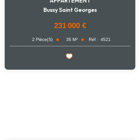
APPARTEMENT
Bussy Saint Georges
231 000 €
35
M²
Réf :
4521
2
Pièce(s)