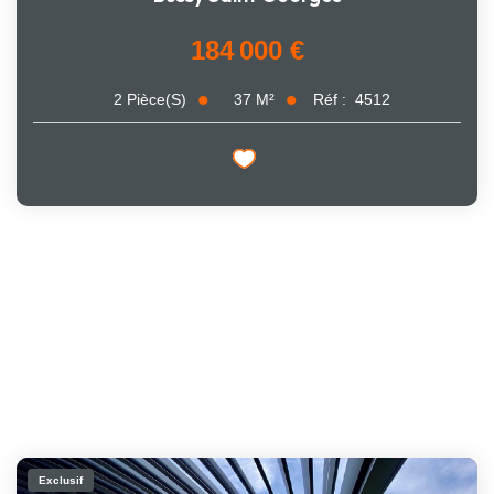
184 000 €
37
M²
Réf :
4512
2
Pièce(s)
Exclusif