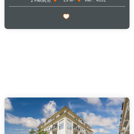
29
M²
Réf :
4531
2
Pièce(s)