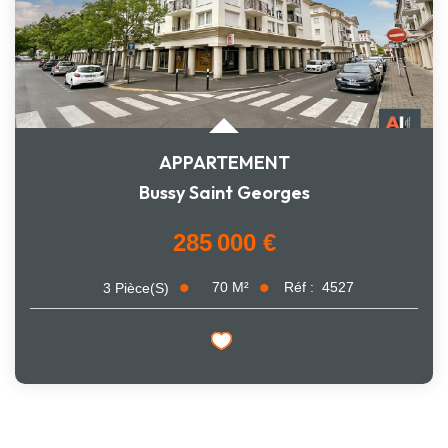
APPARTEMENT
Bussy Saint Georges
285 000 €
70
M²
Réf :
4527
3
Pièce(s)