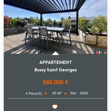
APPARTEMENT
Bussy Saint Georges
560 000 €
85
M²
Réf :
4509
4
Pièce(s)