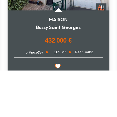
MAISON
Bussy Saint Georges
432 000 €
109
M²
Réf :
4483
5
Pièce(s)