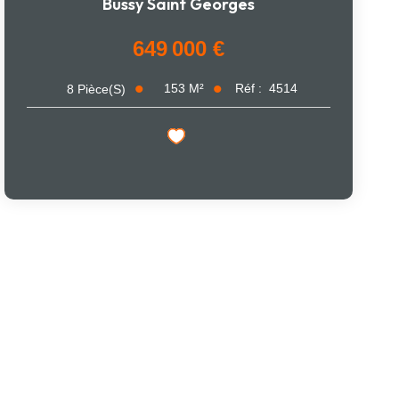
Bussy Saint Georges
649 000 €
153
M²
Réf :
4514
8
Pièce(s)