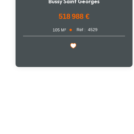
Bussy Saint Georges
518 988 €
Réf :
4529
105
M²