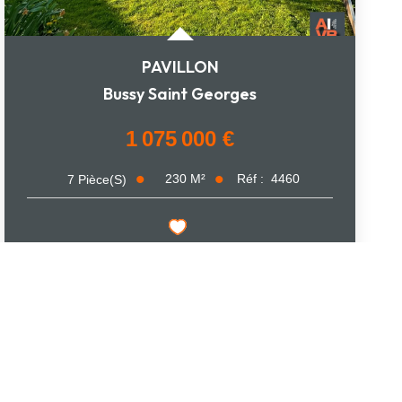
PAVILLON
Bussy Saint Georges
1 075 000 €
230
M²
Réf :
4460
7
Pièce(s)