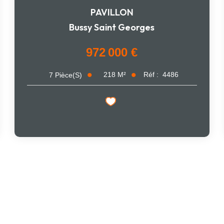
PAVILLON
Bussy Saint Georges
972 000 €
218
M²
Réf :
4486
7
Pièce(s)