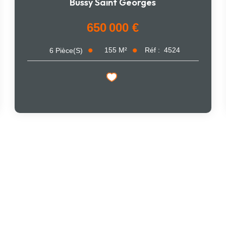
Bussy Saint Georges
650 000 €
155
M²
Réf :
4524
6
Pièce(s)