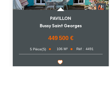
PAVILLON
Bussy Saint Georges
449 500 €
106
M²
Réf :
4491
5
Pièce(s)