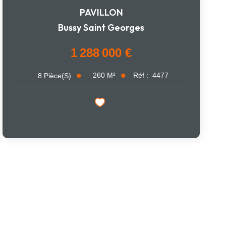
PAVILLON
Bussy Saint Georges
1 288 000 €
260
M²
Réf :
4477
8
Pièce(s)