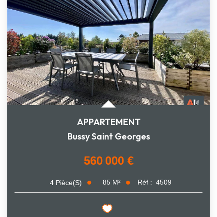
APPARTEMENT
Bussy Saint Georges
560 000 €
85
M²
Réf :
4509
4
Pièce(s)