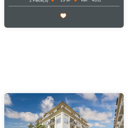
29
M²
Réf :
4531
2
Pièce(s)