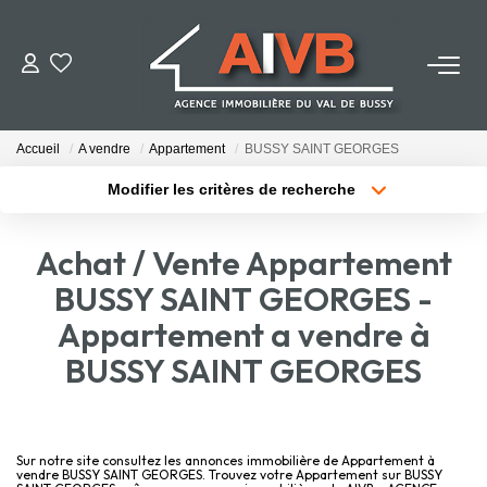
ACHETER
Accueil
A vendre
Appartement
BUSSY SAINT GEORGES
LOUER
Modifier les critères de recherche
Localisation
Type de bien
Localisation
Sélectionnez...
ESTIMER
Achat / Vente Appartement
Surface min
Budget max
BUSSY SAINT GEORGES -
BIENS VENDUS
Appartement a vendre à
Plus de critères
Créer une alerte
BUSSY SAINT GEORGES
NOTRE AGENCE
Qui Sommes-Nous
Notre Équipe
Sur notre site consultez les annonces immobilière de Appartement à
vendre BUSSY SAINT GEORGES. Trouvez votre Appartement sur BUSSY