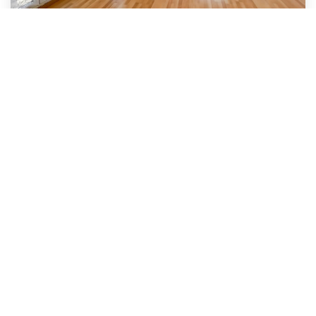
APPARTEMENT
Bussy Saint Georges
315 000 €
73
M²
Réf :
4508
4
Pièce(s)