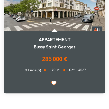
APPARTEMENT
Bussy Saint Georges
285 000 €
70
M²
Réf :
4527
3
Pièce(s)