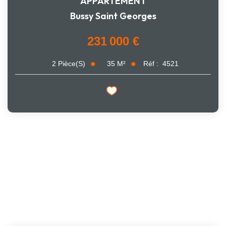
APPARTEMENT
Bussy Saint Georges
231 000 €
35
M²
Réf :
4521
2
Pièce(s)