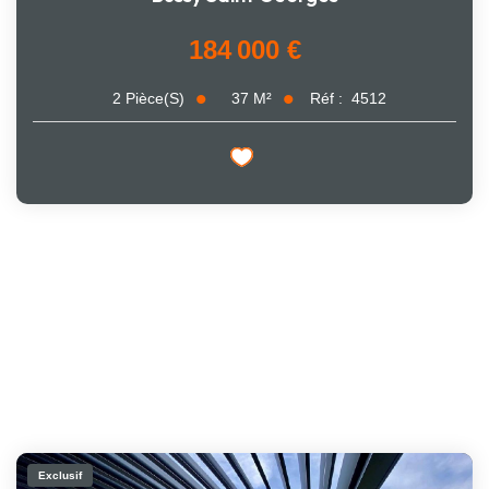
184 000 €
37
M²
Réf :
4512
2
Pièce(s)
Exclusif