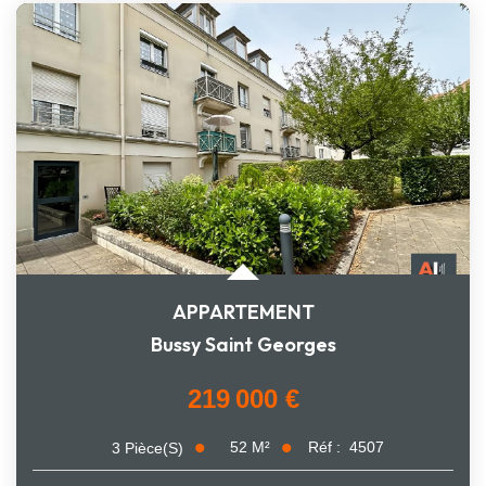
APPARTEMENT
Bussy Saint Georges
219 000 €
52
M²
Réf :
4507
3
Pièce(s)