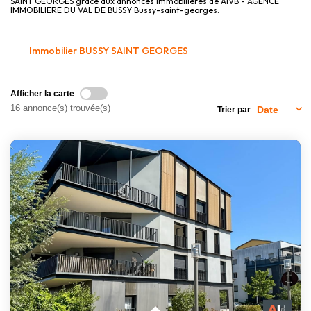
SAINT GEORGES grâce aux annonces immobilières de AIVB - AGENCE
Nous Rejoindre
IMMOBILIERE DU VAL DE BUSSY Bussy-saint-georges.
CONTACT
Immobilier BUSSY SAINT GEORGES
Afficher la carte
16 annonce(s) trouvée(s)
Trier par