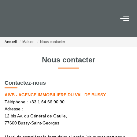
ACHETER
Accueil
Maison
Nous contacter
LOUER
Nous contacter
ESTIMER
Contactez-nous
BIENS VENDUS
AIVB - AGENCE IMMOBILIERE DU VAL DE BUSSY
Téléphone :
+33 1 64 66 90 90
NOTRE AGENCE
Adresse :
12 bis Av. du Général de Gaulle,
Qui Sommes-Nous
77600
Bussy-Saint-Georges
Notre Équipe
Nous Rejoindre